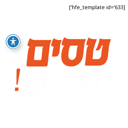
[hfe_template id='633']
אפשר לקרוא לזה החלל החיצון ואפשר פשוט לקרוא לילד
בשמו! ריחפתם למשרד הפרסום הכי חזק בצפון. ניו פוסט
הוקם על מנת לספק לעסקים פתרונות שיווק מתקדמים
במדיה הדיגיטלית. משרדנו מספק ליווי מקצועי לעסקים