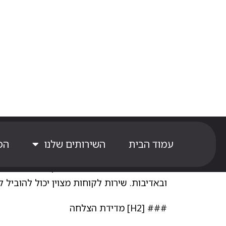
3. **תוכן איכותי**: חשוב להשקיע בתוכן 
תמונות של פרויקטים גמורים, סרטוני “איך עו
### [H2] טיפים לרכישה
1. **הצגת מבצעים והנחות**: פרסמו מבצע
יכול להניע לקוחות לפעולה מהירה יותר.
2. **שיתוף תוכן גולשים**: עודדו לקוחות
בתוכן הזה בפרסומים שלכם. זה יוצר אמון ו
3. **הודעות אישיות**: אם לקוח שואל שאל
ובאדיבות. שירות לקוחות מצוין יכול להוביל ל
### [H2] מדידת הצלחה