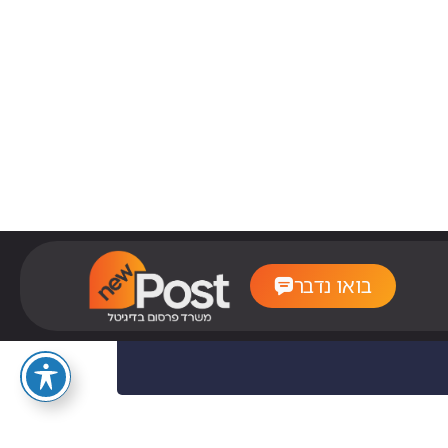
+215 5747 6654
Monday – Friday: 7:00 am -8:00
pm24/7 Emergency Service