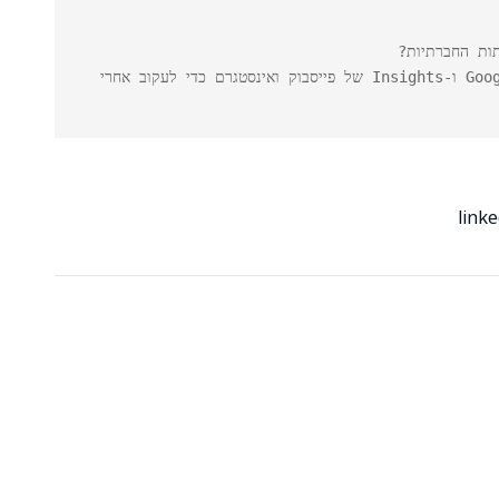
תשובה: ניתן להשתמש בכלים כמו Google Analytics ו-Insights של פייסבוק ואינסטגרם כדי לעקוב אחרי 
link