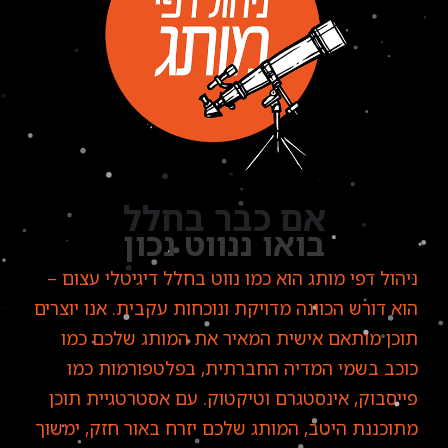
אם כבר בחלל
בואו ננווט נכון
ניהול דפי מותג הוא כמו נווט בחלל דיגיטלי עצום –
הוא דורש הכוונה מדויקת ונוכחות עקבית. אנו יוצרים
תוכן מותאם אישית המאיר את המותג שלכם כמו
כוכב בשמי המדיה החברתית, בפלטפורמות כמו
פייסבוק, אינסטגרם וטיקטוק. עם אסטרטגיית תוכן
מתוכננת היטב, המותג שלכם יזרח באור חזק, ימשוך